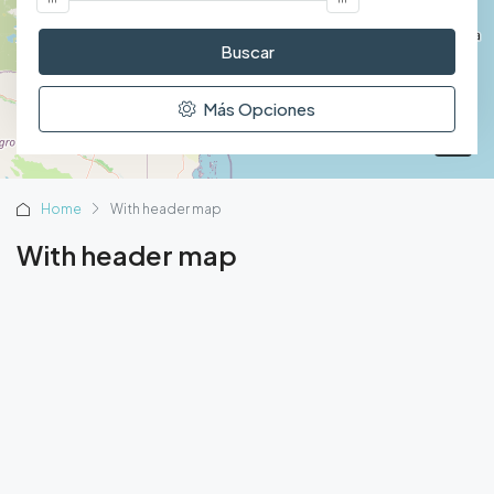
Buscar
Más Opciones
Home
With header map
With header map