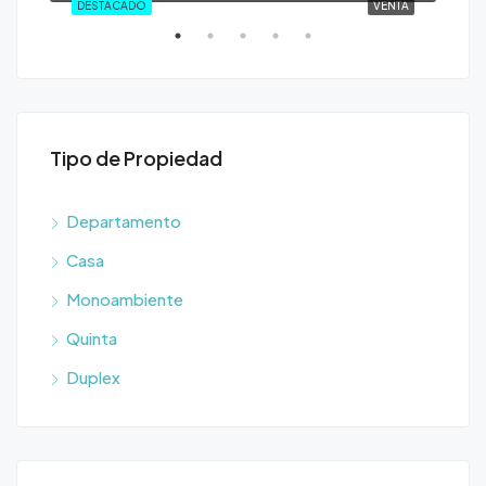
ENTA
DESTACADO
VENTA
DE
Tipo de Propiedad
Departamento
Casa
Monoambiente
Quinta
Duplex