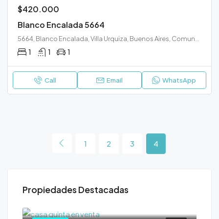
$420.000
Blanco Encalada 5664
5664, Blanco Encalada, Villa Urquiza, Buenos Aires, Comuna 12, Ciudad Autónoma de Buenos Aires, C1431DOD, Argentina
1
1
1
Call
Email
WhatsApp
1
2
3
4
Propiedades Destacadas
$65.000
$18
Garay Vivas, Colonia Escalante Sur, Santa Rosa, Municipio de Santa Rosa, Departamento Capital, La Pampa, 6300, Argentina
Avutarda, Lowo Che, Toay, Municipio de Toay, Departamento Toay, La Pampa, 6302, Argentina