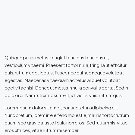
Quisque purus metus, feugiat faucibus faucibus ut,
vestibulum vitae mi. Praesent tortor nulla, fringilla ut efficitur
quis, rutrum eget lectus. Fusce nec dui nec neque volutpat
egestas. Maecenas vitae diam ac tellus aliquet volutpat
eget vitae nisl. Donec ut metus in nulla convallis porta. Sed in
odio orci. Nam rutrum ipsum elit, id facilisis nisi rutrum quis.
Lorem ipsum dolor sit amet, consectetur adipiscing elit.
Nunc pretium, lorem in eleifend molestie, mauris tortor rutrum
quam, sed gravida justo ligula non eros. Sed rutrum nisi vitae
eros ultrices, vitae rutrum mi semper.