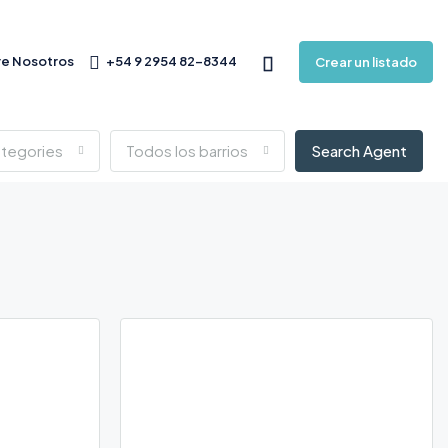
e Nosotros
+54 9 2954 82-8344
Crear un listado
ategories
Todos los barrios
Search Agent