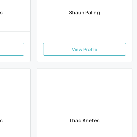
s
Shaun Paling
View Profile
ds
Thad Knetes