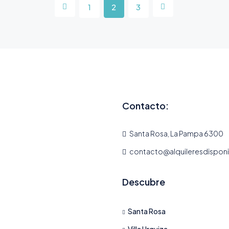
1
2
3
Contacto:
Santa Rosa, La Pampa 6300
contacto@alquileresdispon
Descubre
Santa Rosa