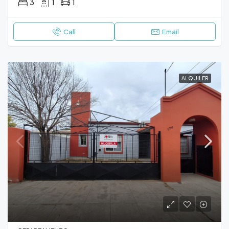
3
1
1
Call
Email
ALQUILER