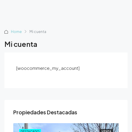
Home
Mi cuenta
Mi cuenta
[woocommerce_my_account]
Propiedades Destacadas
ENTA
DESTACADO
VENTA
DE